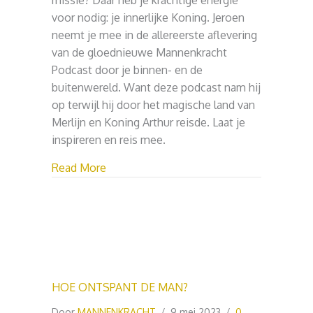
missie? Daar heb je krachtige energie
voor nodig: je innerlijke Koning. Jeroen
neemt je mee in de allereerste aflevering
van de gloednieuwe Mannenkracht
Podcast door je binnen- en de
buitenwereld. Want deze podcast nam hij
op terwijl hij door het magische land van
Merlijn en Koning Arthur reisde. Laat je
inspireren en reis mee.
about HOE GEEF JE JE LEVEN KOERS?
Read More
HOE ONTSPANT DE MAN?
Door
MANNENKRACHT
/
9 mei 2023
/
0