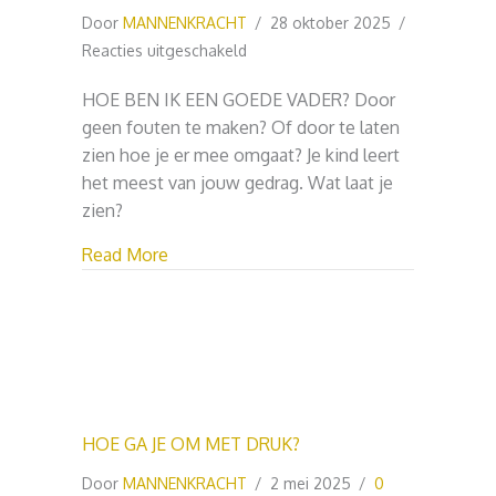
Door
MANNENKRACHT
/
28 oktober 2025
/
voor
Reacties uitgeschakeld
HOE
HOE BEN IK EEN GOEDE VADER? Door
BEN
geen fouten te maken? Of door te laten
IK
zien hoe je er mee omgaat? Je kind leert
EEN
het meest van jouw gedrag. Wat laat je
GOEDE
zien?
VADER?
about HOE BEN IK EEN GOEDE VADER?
Read More
HOE GA JE OM MET DRUK?
Door
MANNENKRACHT
/
2 mei 2025
/
0