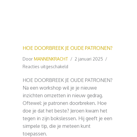
HOE DOORBREEK JE OUDE PATRONEN?
Door
MANNENKRACHT
/
2 januari 2025
/
voor
Reacties uitgeschakeld
HOE
HOE DOORBREEK JE OUDE PATRONEN?
DOORBREEK
Na een workshop wil je je nieuwe
JE
inzichten omzetten in nieuw gedrag.
OUDE
Oftewel: je patronen doorbreken. Hoe
PATRONEN?
doe je dat het beste? Jeroen kwam het
tegen in zijn bokslessen. Hij geeft je een
simpele tip, die je meteen kunt
toepassen.