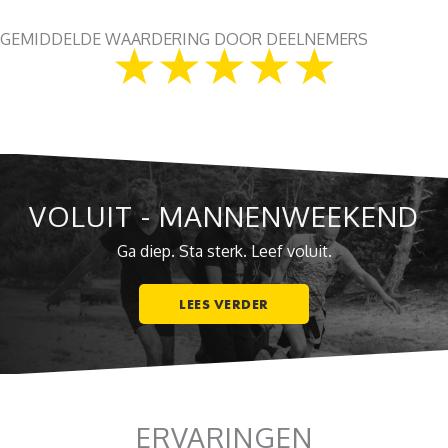
GEMIDDELDE WAARDERING DOOR DEELNEMERS
★
★
★
★
★
VOLUIT - MANNENWEEKEND
Ga diep. Sta sterk. Leef voluit.
LEES VERDER
ERVARINGEN