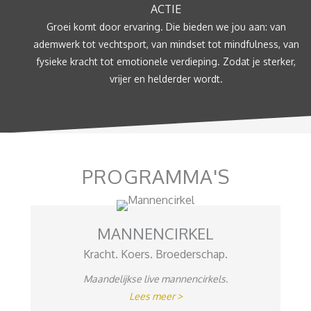
ACTIE
Groei komt door ervaring. Die bieden we jou aan: van
ademwerk tot vechtsport, van mindset tot mindfulness, van
fysieke kracht tot emotionele verdieping. Zodat je sterker,
vrijer en helderder wordt.
PROGRAMMA'S
MANNENCIRKEL
Kracht. Koers. Broederschap.
Maandelijkse live mannencirkels.
Lees meer >