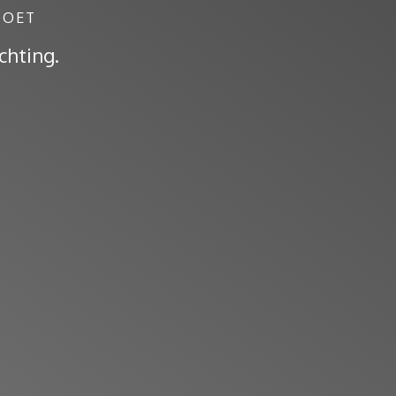
DOET
chting.