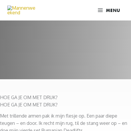
Ga
MENU
naar
de
inhoud
HOE GA JE OM MET DRUK?
HOE GA JE OM MET DRUK?
Met trillende armen pak ik mijn flesje op. Een paar diepe
teugen – en door. Ik recht mijn rug, til de stang weer op – en
doe mijn vierde set Rumanian Deadlifts.