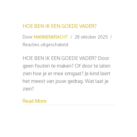
HOE BEN IK EEN GOEDE VADER?
Door
MANNENKRACHT
/
28 oktober 2025
/
voor
Reacties uitgeschakeld
HOE
HOE BEN IK EEN GOEDE VADER? Door
BEN
geen fouten te maken? Of door te laten
IK
zien hoe je er mee omgaat? Je kind leert
EEN
het meest van jouw gedrag. Wat laat je
GOEDE
zien?
VADER?
about HOE BEN IK EEN GOEDE VADER?
Read More