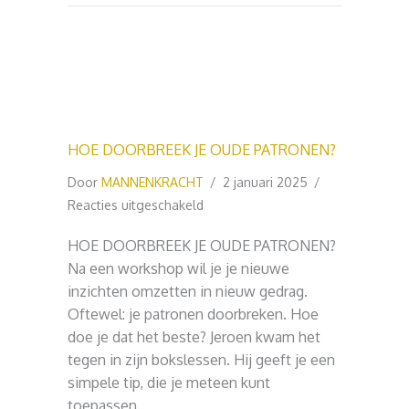
HOE DOORBREEK JE OUDE PATRONEN?
Door
MANNENKRACHT
/
2 januari 2025
/
voor
Reacties uitgeschakeld
HOE
HOE DOORBREEK JE OUDE PATRONEN?
DOORBREEK
Na een workshop wil je je nieuwe
JE
inzichten omzetten in nieuw gedrag.
OUDE
Oftewel: je patronen doorbreken. Hoe
PATRONEN?
doe je dat het beste? Jeroen kwam het
tegen in zijn bokslessen. Hij geeft je een
simpele tip, die je meteen kunt
toepassen.