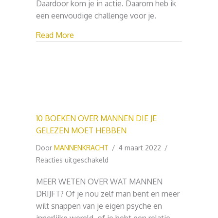
Daardoor kom je in actie. Daarom heb ik
een eenvoudige challenge voor je.
about HOE DAN? VRAGEN = ACTIE
Read More
10 BOEKEN OVER MANNEN DIE JE
GELEZEN MOET HEBBEN
Door
MANNENKRACHT
/
4 maart 2022
/
voor
Reacties uitgeschakeld
10
MEER WETEN OVER WAT MANNEN
BOEKEN
DRIJFT? Of je nou zelf man bent en meer
OVER
wilt snappen van je eigen psyche en
MANNEN