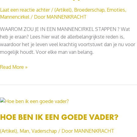
Laat een reactie achter
/
(Artikel)
,
Broederschap
,
Emoties
,
Mannencirkel
/ Door
MANNENKRACHT
WAAROM ZOU JE IN EEN MANNENCIRKEL STAPPEN ? Wat
heb je eraan? Lees hier wat de allerbelangrijkste reden is,
waardoor het je leven veel krachtig voortstuwt dan je nu voor
mogelijk houdt. Voor elke man van belang.
De
Read More »
belangrijkste
reden
om
in
een
mannencirkel
HOE BEN IK EEN GOEDE VADER?
te
stappen
(Artikel)
,
Man
,
Vaderschap
/ Door
MANNENKRACHT