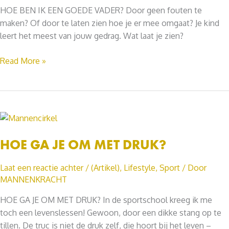
HOE BEN IK EEN GOEDE VADER? Door geen fouten te
maken? Of door te laten zien hoe je er mee omgaat? Je kind
leert het meest van jouw gedrag. Wat laat je zien?
HOE
Read More »
BEN
IK
EEN
GOEDE
VADER?
HOE GA JE OM MET DRUK?
Laat een reactie achter
/
(Artikel)
,
Lifestyle
,
Sport
/ Door
MANNENKRACHT
HOE GA JE OM MET DRUK? In de sportschool kreeg ik me
toch een levenslessen! Gewoon, door een dikke stang op te
tillen. De truc is niet de druk zelf, die hoort bij het leven –