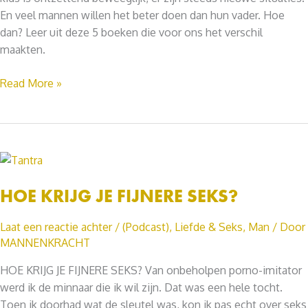
En veel mannen willen het beter doen dan hun vader. Hoe
dan? Leer uit deze 5 boeken die voor ons het verschil
maakten.
5
Read More »
BOEKEN
OVER
VADERSCHAP
DIE
JE
GELEZEN
HOE KRIJG JE FIJNERE SEKS?
MOET
HEBBEN
Laat een reactie achter
/
(Podcast)
,
Liefde & Seks
,
Man
/ Door
MANNENKRACHT
HOE KRIJG JE FIJNERE SEKS? Van onbeholpen porno-imitator
werd ik de minnaar die ik wil zijn. Dat was een hele tocht.
Toen ik doorhad wat de sleutel was, kon ik pas echt over seks