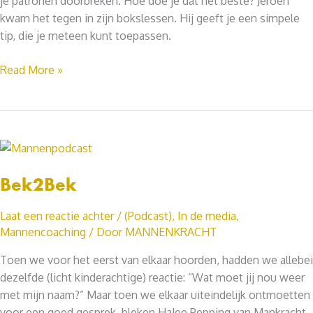
je patronen doorbreken. Hoe doe je dat het beste? Jeroen
kwam het tegen in zijn bokslessen. Hij geeft je een simpele
tip, die je meteen kunt toepassen.
HOE
Read More »
DOORBREEK
JE
OUDE
PATRONEN?
Bek2Bek
Laat een reactie achter
/
(Podcast)
,
In de media
,
Mannencoaching
/ Door
MANNENKRACHT
Toen we voor het eerst van elkaar hoorden, hadden we allebei
dezelfde (licht kinderachtige) reactie: “Wat moet jij nou weer
met mijn naam?” Maar toen we elkaar uiteindelijk ontmoetten
voor een goed gesprek, bleken HaJee Pepping van Mankracht