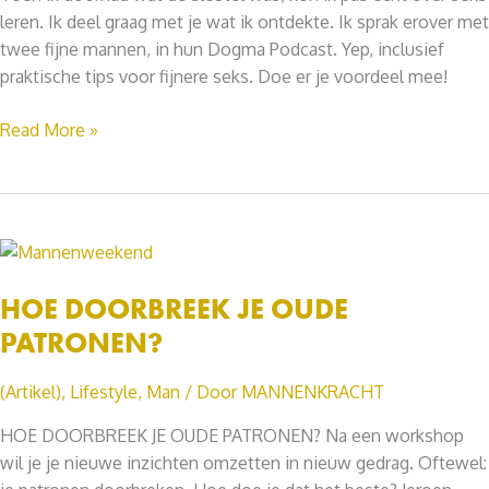
leren. Ik deel graag met je wat ik ontdekte. Ik sprak erover met
twee fijne mannen, in hun Dogma Podcast. Yep, inclusief
praktische tips voor fijnere seks. Doe er je voordeel mee!
HOE
Read More »
KRIJG
JE
FIJNERE
SEKS?
HOE DOORBREEK JE OUDE
PATRONEN?
(Artikel)
,
Lifestyle
,
Man
/ Door
MANNENKRACHT
HOE DOORBREEK JE OUDE PATRONEN? Na een workshop
wil je je nieuwe inzichten omzetten in nieuw gedrag. Oftewel: