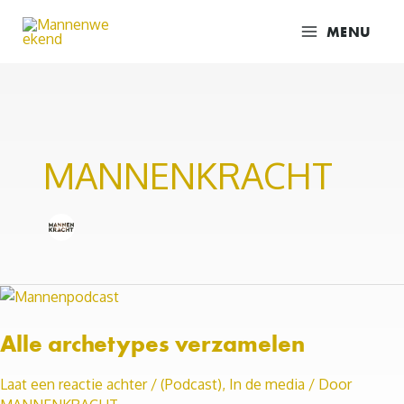
Ga
MENU
naar
de
inhoud
MANNENKRACHT
Alle archetypes verzamelen
Laat een reactie achter
/
(Podcast)
,
In de media
/ Door