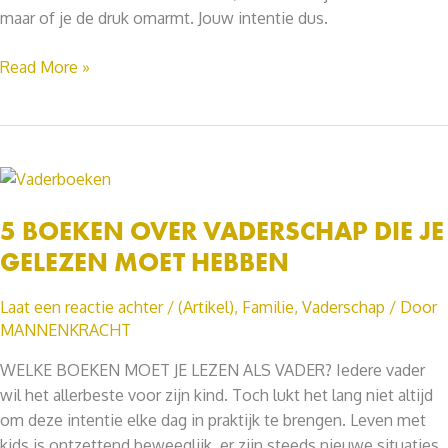
maar of je de druk omarmt. Jouw intentie dus.
HOE
Read More »
GA
JE
OM
MET
DRUK?
5 BOEKEN OVER VADERSCHAP DIE JE
GELEZEN MOET HEBBEN
Laat een reactie achter
/
(Artikel)
,
Familie
,
Vaderschap
/ Door
MANNENKRACHT
WELKE BOEKEN MOET JE LEZEN ALS VADER? Iedere vader
wil het allerbeste voor zijn kind. Toch lukt het lang niet altijd
om deze intentie elke dag in praktijk te brengen. Leven met
kids is ontzettend beweeglijk, er zijn steeds nieuwe situaties.