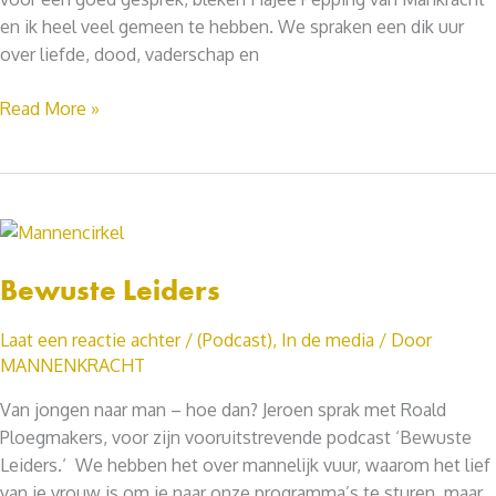
en ik heel veel gemeen te hebben. We spraken een dik uur
over liefde, dood, vaderschap en
Bek2Bek
Read More »
Bewuste Leiders
Laat een reactie achter
/
(Podcast)
,
In de media
/ Door
MANNENKRACHT
Van jongen naar man – hoe dan? Jeroen sprak met Roald
Ploegmakers, voor zijn vooruitstrevende podcast ‘Bewuste
Leiders.‘ We hebben het over mannelijk vuur, waarom het lief
van je vrouw is om je naar onze programma’s te sturen, maar