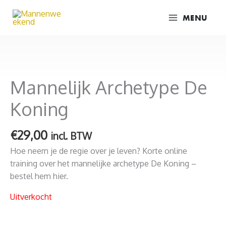
Ga
MENU
naar
de
inhoud
Mannelijk Archetype De
Koning
€
29,00
incl. BTW
Hoe neem je de regie over je leven? Korte online
training over het mannelijke archetype De Koning –
bestel hem hier.
Uitverkocht