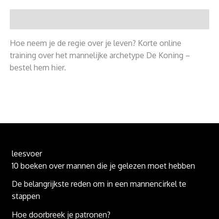
Beschrijving
Hoe neem je de regie over je leven? Korte online
training over het mannelijke archetype De Koning –
bestel hem hier.
leesvoer
10 boeken over mannen die je gelezen moet hebben
De belangrijkste reden om in een mannencirkel te
stappen
Hoe doorbreek je patronen?