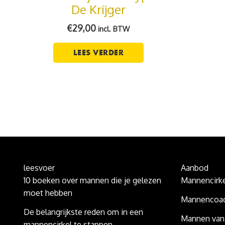
De Krijger
€
29,00
incl. BTW
LEES VERDER
leesvoer
Aanbod
10 boeken over mannen die je gelezen
Mannencirke
moet hebben
Mannencoac
De belangrijkste reden om in een
Mannen van
mannencirkel te stappen