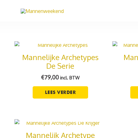
Ga
naar
de
inhoud
NIET OP VOORRAAD
N
Mannelijke Archetypes
Man
De Serie
€
79,00
incl. BTW
LEES VERDER
NIET OP VOORRAAD
Mannelijk Archetype