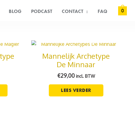
0
BLOG
PODCAST
CONTACT
FAQ
AD
NIET OP VOORRAAD
type
Mannelijk Archetype
De Minnaar
€
29,00
incl. BTW
LEES VERDER