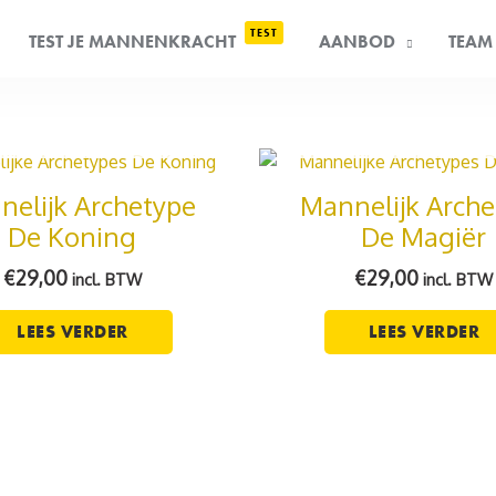
TEST
TEST JE MANNENKRACHT
AANBOD
TEAM
IET OP VOORRAAD
NIET OP VOORRA
nelijk Archetype
Mannelijk Arche
De Koning
De Magiër
€
29,00
€
29,00
incl. BTW
incl. BTW
LEES VERDER
LEES VERDER