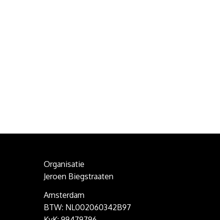
Organisatie
Jeroen Biegstraaten
Amsterdam
BTW: NL002060342B97
KvK: 99479796