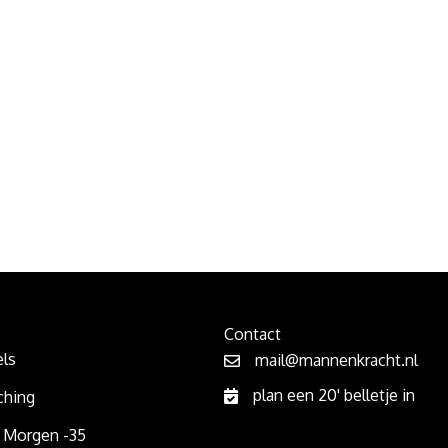
Contact
ls
mail@mannenkracht.nl
plan een 20' belletje in
hing
 Morgen -35