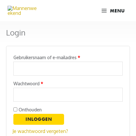
Ga
MENU
naar
de
inhoud
Login
Vereist
Gebruikersnaam of e-mailadres
*
Vereist
Wachtwoord
*
Onthouden
INLOGGEN
Je wachtwoord vergeten?