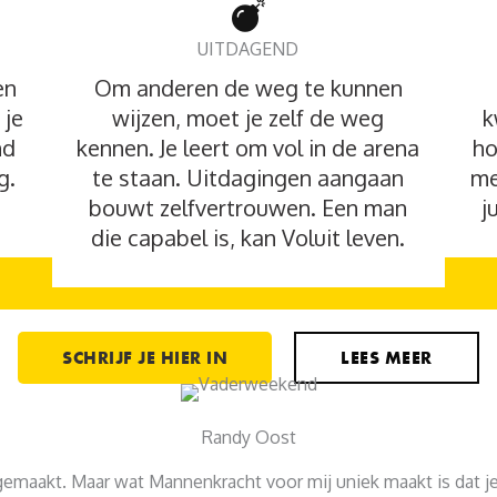
UITDAGEND
en
Om anderen de weg te kunnen
 je
wijzen, moet je zelf de weg
k
nd
kennen. Je leert om vol in de arena
ho
g.
te staan. Uitdagingen aangaan
me
bouwt zelfvertrouwen. Een man
j
die capabel is, kan Voluit leven.
SCHRIJF JE HIER IN
LEES MEER
Randy Oost
egemaakt. Maar wat Mannenkracht voor mij uniek maakt is dat je 