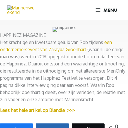
Ga
MENU
naar
de
inhoud
HAPPINEZ MAGAZINE
Het krachtige en kwetsbare geluid van Rob tijdens
een
ondernemersevent van Zarayda Groenhart
(waar hij de enige
man was) werd in 2018 opgepikt door de hoofdredacteur van
de Happinez. Daaruit ontstond een waarachtige ontmoeting,
die resulteerde in de uitnodiging om het allereerste MenOnly
programma van het Happinez Festival te verzorgen. Dit 4
pagina dikke interview ging daar aan vooraf. Waarin Rob
behoorlijk openhartig deelt, over zijn verleden, de relatie met
zijn vader en onze ambitie met Mannenkracht.
Lees het hele artikel op Blendle >>>
0