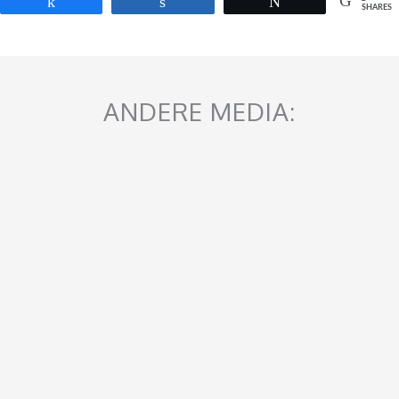
Share
Share
Tweet
SHARES
ANDERE MEDIA:
(PODCAST)
,
IN DE MEDIA
Alle archetypes verzamelen