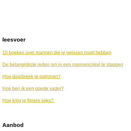
AVOND VOL AANDACHT
Media bekijken
→
leesvoer
10 boeken over mannen die je gelezen moet hebben
De belangrijkste reden om in een mannencirkel te stappen
Hoe doorbreek je patronen?
Hoe ben ik een goede vader?
Hoe krijg je fijnere seks?
Aanbod