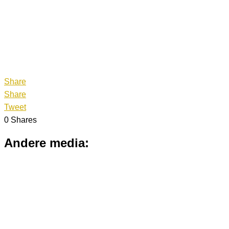
Share
Share
Tweet
0
Shares
Andere media:
(Podcast)
,
In de media
Alle archetypes verzamelen