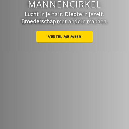
MANNENCIRKEL
Lucht
in je hart.
Diepte
in jezelf.
Broederschap
met andere mannen.
VERTEL ME MEER